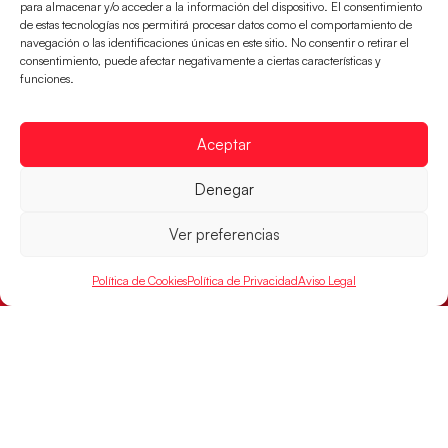
para almacenar y/o acceder a la información del dispositivo. El consentimiento
de estas tecnologías nos permitirá procesar datos como el comportamiento de
navegación o las identificaciones únicas en este sitio. No consentir o retirar el
consentimiento, puede afectar negativamente a ciertas características y
funciones.
Aceptar
Las Guerreras Juveniles buscan ante Suiza
Denegar
un billete para las semifinales del Mundial
Las Guerreras Juveniles afronta este jueves, a las
Ver preferencias
15:00 h, los cuartos de final del Campeonato del
Mundo Juvenil frente
Política de Cookies
Política de Privacidad
Aviso Legal
LEER MÁS