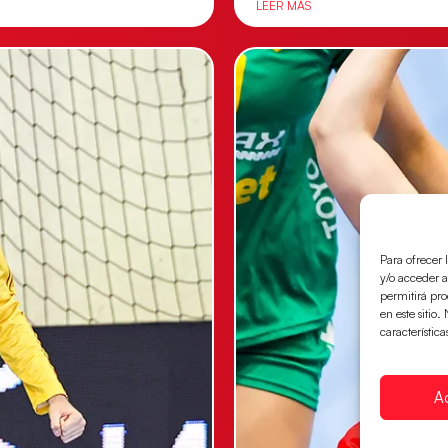
LEER MÁS
Para ofrecer 
y/o acceder a
permitirá pr
en este sitio
característica
A