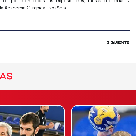
ato *pdf. con todas las exposiciones, mesas redondas y
 la Academia Olímpica Española.
SIGUIENTE
AS