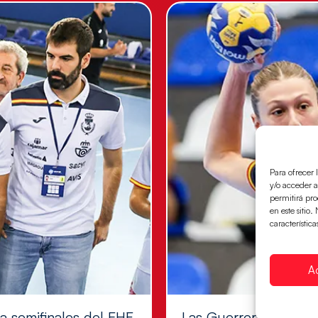
Para ofrecer 
y/o acceder a
permitirá pr
en este sitio
característica
A
 a semifinales del EHF
Las Guerreras Juvenil