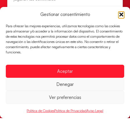
LEER MÁS
Gestionar consentimiento
Para ofrecer las mejores experiencias, utilizamos tecnologías como las cookies
para almacenar y/o acceder a la información del dispositivo. El consentimiento
de estas tecnologías nos permitirá procesar datos como el comportamiento de
navegación o las identificaciones únicas en este sitio. No consentir o retirar el
consentimiento, puede afectar negativamente a ciertas características y
funciones.
Aceptar
Denegar
Las Guerreras Juveniles sellan su billete para
las semifinales
Ver preferencias
Las pupilas de Cristina Cabeza han remontado con
parcial de 7:1 que les ha dado el pase a semifinales
Política de Cookies
Política de Privacidad
Aviso Legal
que
LEER MÁS