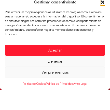
Gestionar consentimiento
Para ofrecer las mejores experiencias, utilizamos tecnologías como las cookies
para almacenar y/o acceder a la información del dispositivo. El consentimiento
de estas tecnologías nos permitirá procesar datos como el comportamiento de
navegación o las identificaciones únicas en este sitio. No consentir o retirar el
consentimiento, puede afectar negativamente a ciertas características y
funciones.
Aceptar
Denegar
Las Guerreras Juveniles sellan su billete para
las semifinales
Ver preferencias
Las pupilas de Cristina Cabeza han remontado con
parcial de 7:1 que les ha dado el pase a semifinales
Política de Cookies
Política de Privacidad
Aviso Legal
que
LEER MÁS