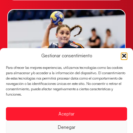
Gestionar consentimiento
Para ofrecer las mejores experiencias, utilizamos tecnologías como las cookies
para almacenar y/o acceder a la información del dispositivo. El consentimiento
Las Guerreras Juveniles sellan su billete para
de estas tecnologías nos permitirá procesar datos como el comportamiento de
las semifinales
navegación o las identificaciones únicas en este sitio. No consentir o retirar el
consentimiento, puede afectar negativamente a ciertas características y
Las pupilas de Cristina Cabeza han remontado con
funciones.
parcial de 7:1 que les ha dado el pase a semifinales
que
Aceptar
LEER MÁS
Denegar