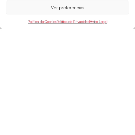
Ver preferencias
Política de Cookies
Política de Privacidad
Aviso Legal
SELECCIONES
ACCESO
LEGAL
DIRECTO
Hispanos
Política de
Guerreras
Competiciones
Privacidad
Hispanos Arena
Árbitros
Aviso Legal
Guerreras Arena
Entrenadores
Política de
Nanobalonmano
Cookies
Tienda
Mapa Web