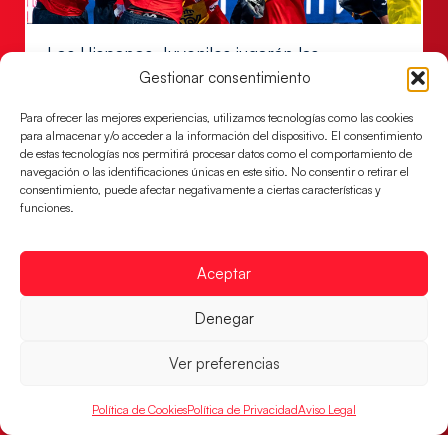
Los Hispanos Juveniles jugarán las
semifinales del EHF EURO 2026
Gestionar consentimiento
Los pupilos de Javier Márquez se han llevado el
Para ofrecer las mejores experiencias, utilizamos tecnologías como las cookies
partido de semifinales 29-27 ante Francia y mañana
para almacenar y/o acceder a la información del dispositivo. El consentimiento
jugarán las semifinales
de estas tecnologías nos permitirá procesar datos como el comportamiento de
navegación o las identificaciones únicas en este sitio. No consentir o retirar el
LEER MÁS
consentimiento, puede afectar negativamente a ciertas características y
funciones.
Aceptar
Denegar
Ver preferencias
Política de Cookies
Política de Privacidad
Aviso Legal