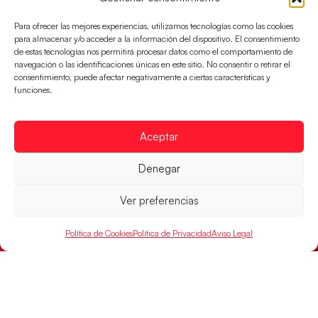
Para ofrecer las mejores experiencias, utilizamos tecnologías como las cookies
para almacenar y/o acceder a la información del dispositivo. El consentimiento
de estas tecnologías nos permitirá procesar datos como el comportamiento de
navegación o las identificaciones únicas en este sitio. No consentir o retirar el
consentimiento, puede afectar negativamente a ciertas características y
funciones.
Aceptar
Montenegro, última frontera para las
Denegar
Guerreras Juveniles en la conquista del oro
mundial
Ver preferencias
El conjunto dirigido por Cristina Cabeza buscará
mañana, a las 17:30h., el oro en el Campeonato del
Política de Cookies
Política de Privacidad
Aviso Legal
Mundo ante la
LEER MÁS