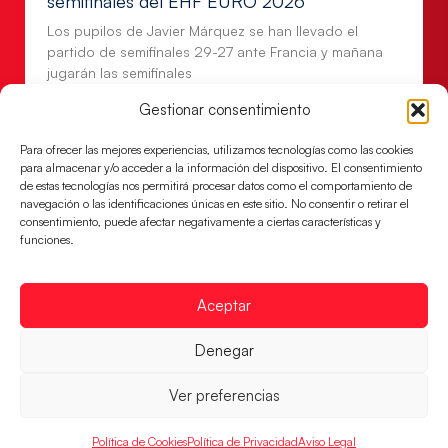
semifinales del EHF EURO 2026
Los pupilos de Javier Márquez se han llevado el
partido de semifinales 29-27 ante Francia y mañana
jugarán las semifinales
LEER MÁS
Gestionar consentimiento
Para ofrecer las mejores experiencias, utilizamos tecnologías como las cookies
para almacenar y/o acceder a la información del dispositivo. El consentimiento
de estas tecnologías nos permitirá procesar datos como el comportamiento de
navegación o las identificaciones únicas en este sitio. No consentir o retirar el
consentimiento, puede afectar negativamente a ciertas características y
funciones.
Aceptar
Denegar
Las Guerreras Juveniles sellan su billete para
Ver preferencias
las semifinales
Las pupilas de Cristina Cabeza han remontado con
Política de Cookies
Política de Privacidad
Aviso Legal