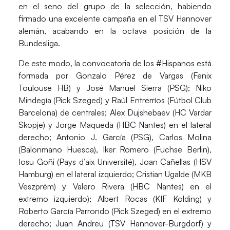
en el seno del grupo de la selección, habiendo
firmado una excelente campaña en el TSV Hannover
alemán, acabando en la octava posición de la
Bundesliga.
De este modo, la convocatoria de los #Hispanos está
formada por
Gonzalo Pérez de Vargas
(Fenix
Toulouse HB) y
José Manuel Sierra
(PSG);
Niko
Mindegía
(Pick Szeged) y
Raúl Entrerríos
(Fútbol Club
Barcelona) de centrales;
Alex Dujshebaev
(HC Vardar
Skopje) y
Jorge Maqueda
(HBC Nantes) en el lateral
derecho;
Antonio J. García
(PSG),
Carlos Molina
(Balonmano Huesca),
Iker Romero
(Füchse Berlin),
Iosu Goñi
(Pays d’aix Université),
Joan Cañellas
(HSV
Hamburg) en el lateral izquierdo;
Cristian Ugalde
(MKB
Veszprém) y
Valero Rivera
(HBC Nantes) en el
extremo izquierdo);
Albert Rocas
(KIF Kolding) y
Roberto García Parrondo
(Pick Szeged) en el extremo
derecho;
Juan Andreu
(TSV Hannover-Burgdorf) y