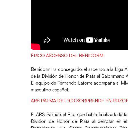
ÉPICO ASCENSO DEL BENIDORM
Benidorm
ha conseguido el ascenso a la Liga AS
de la División de Honor de Plata al Balonmano 
El equipo de Fernando Latorre acompaña al MM
masculino español.
ARS PALMA DEL RÍO SORPRENDE EN POZO
El
ARS Palma del Río
, que había finalizado la 
División de Honor de Plata al derrotar en 
Pozoblanco, y al Castro Construcciones Chap