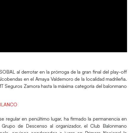
OBAL al derrotar en la prórroga de la gran final del play-off
Alcobendas en el Amaya Valdemoro de la localidad madrileña.
T Seguros Zamora hasta la máxima categoría del balonmano
BLANCO
fase regular en penúltimo lugar, ha firmado la permanencia en
el Grupo de Descenso al organizador, el Club Balonmano
ela, equipos condenados a jugar en Primera Nacional la