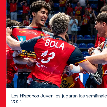
Los Hispanos Juveniles jugarán las semifina
2026