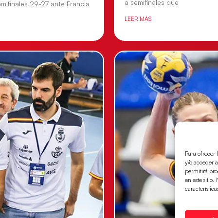
a semifinales que
mifinales 29-27 ante Francia
LEER MÁS
Para ofrecer 
y/o acceder a
permitirá pr
en este sitio
característica