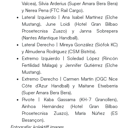
Valcea), Silvia Arderius (Super Amara Bera Bera)
y Nerea Pena (FTC Rail Cargo).
Lateral Izquierdo | Ana Isabel Martínez (Elche
Mustang), June Loidi (Hotel Gran Bilbao
Prosetecnisa Zuazo) y Janna Sobrepera
(Nantes Atlantique Handball).
Lateral Derecho | Mireya González (Siófok KC)
y Almudena Rodríguez (CSM Bistrița).
Extremo Izquierdo | Soledad López (Rincón
Fertilidad Málaga) y Jennifer Gutiérrez (Elche
Mustang).
Extremo Derecho | Carmen Martín (OGC Nice
Côte d’Azur Handball) y Maitane Etxeberria
(Super Amara Bera Bera).
Pivote | Kaba Gassama (KH-7 Granollers),
Ainhoa Hernández (Hotel Gran Bilbao
Prosetecnisa Zuazo), María Núñez (ES
Besançon).
Fotografía: kolektiff images