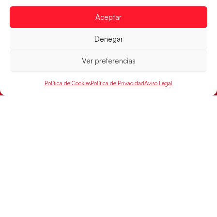
Aceptar
Denegar
Ver preferencias
Los Hispanos Juveniles buscarán el bronce
Política de Cookies
Política de Privacidad
Aviso Legal
continental
Los pupilos de Javier Márquez no han podido con
Alemania y disputarán el encuentro por el bronce el
próximo domingo
LEER MÁS