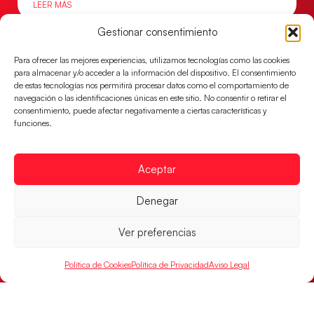
LEER MÁS
Gestionar consentimiento
Para ofrecer las mejores experiencias, utilizamos tecnologías como las cookies
para almacenar y/o acceder a la información del dispositivo. El consentimiento
de estas tecnologías nos permitirá procesar datos como el comportamiento de
navegación o las identificaciones únicas en este sitio. No consentir o retirar el
consentimiento, puede afectar negativamente a ciertas características y
funciones.
Aceptar
Montenegro, última frontera para las
Denegar
Guerreras Juveniles en la conquista del oro
mundial
Ver preferencias
El conjunto dirigido por Cristina Cabeza buscará
mañana, a las 17:30h., el oro en el Campeonato del
Política de Cookies
Política de Privacidad
Aviso Legal
Mundo ante la
LEER MÁS