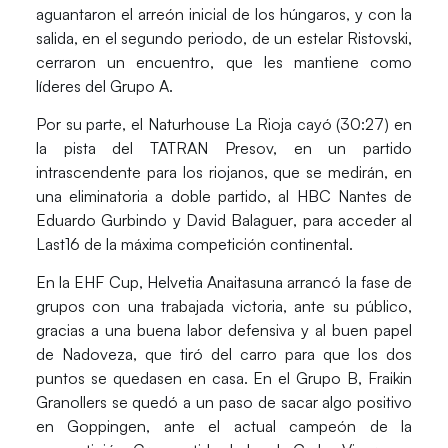
aguantaron el arreón inicial de los húngaros, y con la
salida, en el segundo periodo, de un estelar
Ristovski
,
cerraron un encuentro, que les mantiene como
líderes del Grupo A.
Por su parte, el
Naturhouse La Rioja
cayó (30:27) en
la pista del TATRAN Presov, en un partido
intrascendente para los riojanos, que se medirán, en
una eliminatoria a doble partido, al
HBC Nantes
de
Eduardo Gurbindo
y
David Balaguer
, para acceder al
Last16 de la máxima competición continental.
En la EHF Cup,
Helvetia Anaitasuna
arrancó la fase de
grupos con una trabajada victoria, ante su público,
gracias a una buena labor defensiva y al buen papel
de
Nadoveza
, que tiró del carro para que los dos
puntos se quedasen en casa. En el Grupo B,
Fraikin
Granollers
se quedó a un paso de sacar algo positivo
en Goppingen, ante el actual campeón de la