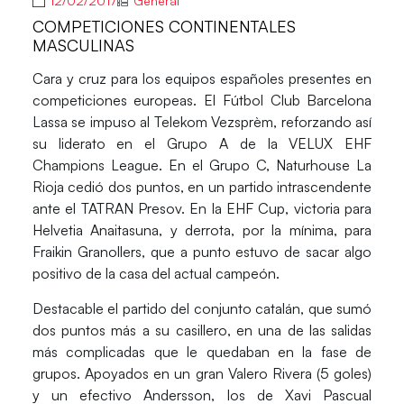
12/02/2017
General
COMPETICIONES CONTINENTALES
MASCULINAS
Cara y cruz para los equipos españoles presentes en
competiciones europeas. El
Fútbol Club Barcelona
Lassa
se impuso al Telekom Vezsprèm, reforzando así
su liderato en el Grupo A de la
VELUX EHF
Champions League
. En el Grupo C,
Naturhouse La
Rioja
cedió dos puntos, en un partido intrascendente
ante el TATRAN Presov. En la
EHF Cup
, victoria para
Helvetia Anaitasuna
, y derrota, por la mínima, para
Fraikin Granollers
, que a punto estuvo de sacar algo
positivo de la casa del actual campeón.
Destacable el partido del conjunto catalán, que sumó
dos puntos más a su casillero, en una de las salidas
más complicadas que le quedaban en la fase de
grupos. Apoyados en un gran
Valero Rivera
(5 goles)
y un efectivo
Andersson
, los de
Xavi Pascual