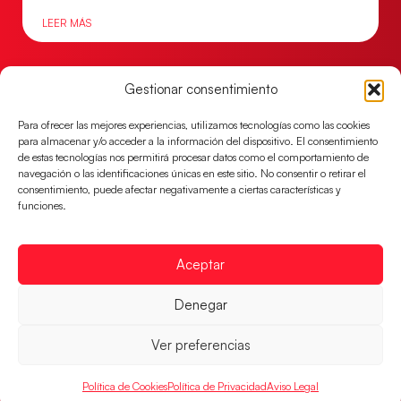
LEER MÁS
Gestionar consentimiento
Para ofrecer las mejores experiencias, utilizamos tecnologías como las cookies
para almacenar y/o acceder a la información del dispositivo. El consentimiento
de estas tecnologías nos permitirá procesar datos como el comportamiento de
navegación o las identificaciones únicas en este sitio. No consentir o retirar el
consentimiento, puede afectar negativamente a ciertas características y
funciones.
Aceptar
Las Guerreras Juveniles lucharán por el oro
mundialista
Denegar
El conjunto dirigido por Cristina Cabeza se lleva la
victoria en las semifinales contra Egipto y luchará por
Ver preferencias
el oro
LEER MÁS
Política de Cookies
Política de Privacidad
Aviso Legal