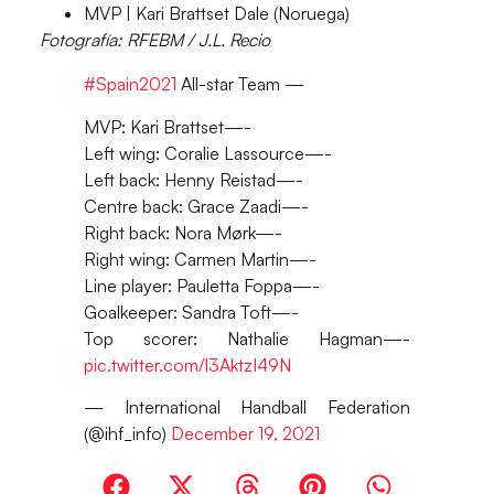
MVP |
Kari Brattset Dale (Noruega)
Fotografía: RFEBM / J.L. Recio
#Spain2021
All-star Team —
MVP: Kari Brattset—-
Left wing: Coralie Lassource—-
Left back: Henny Reistad—-
Centre back: Grace Zaadi—-
Right back: Nora Mørk—-
Right wing: Carmen Martin—-
Line player: Pauletta Foppa—-
Goalkeeper: Sandra Toft—-
Top scorer: Nathalie Hagman—-
pic.twitter.com/l3AktzI49N
— International Handball Federation
(@ihf_info)
December 19, 2021