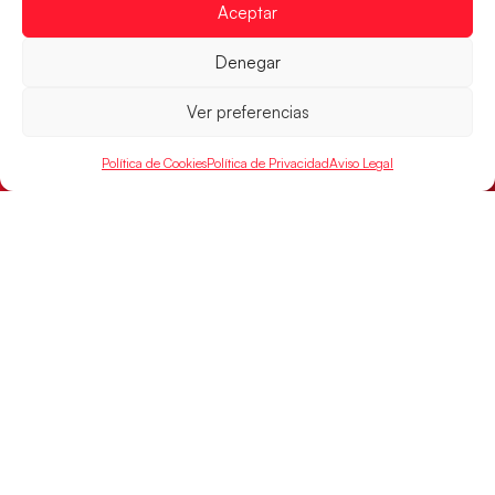
Aceptar
Denegar
Ver preferencias
Montenegro, última frontera para las
Guerreras Juveniles en la conquista del oro
mundial
Política de Cookies
Política de Privacidad
Aviso Legal
El conjunto dirigido por Cristina Cabeza buscará
mañana, a las 17:30h., el oro en el Campeonato del
Mundo ante la
LEER MÁS