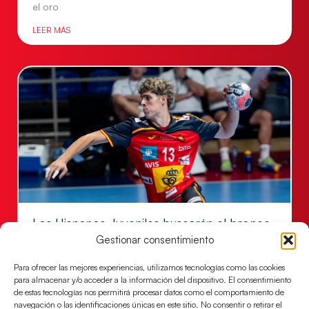
el oro
LEER MÁS
Los Hispanos Juveniles buscarán el bronce
continental
Gestionar consentimiento
Los pupilos de Javier Márquez no han podido con
Para ofrecer las mejores experiencias, utilizamos tecnologías como las cookies
Alemania y disputarán el encuentro por el bronce el
para almacenar y/o acceder a la información del dispositivo. El consentimiento
próximo domingo
de estas tecnologías nos permitirá procesar datos como el comportamiento de
navegación o las identificaciones únicas en este sitio. No consentir o retirar el
LEER MÁS