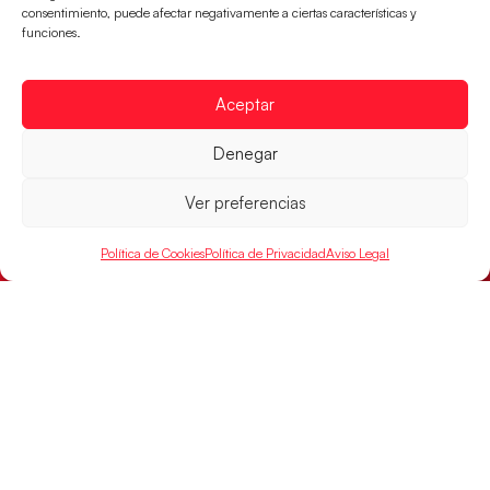
consentimiento, puede afectar negativamente a ciertas características y
funciones.
Aceptar
Denegar
Ver preferencias
Política de Cookies
Política de Privacidad
Aviso Legal
Los Hispanos Juveniles jugarán las
semifinales del EHF EURO 2026
Los pupilos de Javier Márquez se han llevado el
partido de semifinales 29-27 ante Francia y mañana
jugarán las semifinales
LEER MÁS