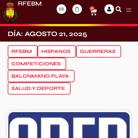
RFEBM
0
DÍA: AGOSTO 21, 2025
RFEBM
HISPANOS
GUERRERAS
COMPETICIONES
BALONMANO PLAYA
SALUD Y DEPORTE