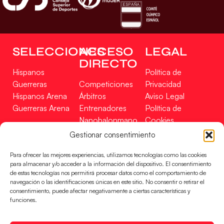
SELECCIONES
ACCESO
LEGAL
DIRECTO
Hispanos
Política de
Guerreras
Competiciones
Privacidad
Hispanos Arena
Árbitros
Aviso Legal
Guerreras Arena
Entrenadores
Política de
Nanobalonmano
Cookies
Tienda
Mapa Web
Gestionar consentimiento
SOPORTE
SÍGUENOS
EN
Para ofrecer las mejores experiencias, utilizamos tecnologías como las cookies
Incidencias
para almacenar y/o acceder a la información del dispositivo. El consentimiento
de estas tecnologías nos permitirá procesar datos como el comportamiento de
navegación o las identificaciones únicas en este sitio. No consentir o retirar el
CONTACTO
consentimiento, puede afectar negativamente a ciertas características y
FINANCIADO
funciones.
POR