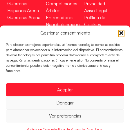
Guerreras
Competiciones
Privacidad
Hispanos Arena
Árbitros
Aviso Legal
Guerreras Arena
Entrenadores
Política de
Nanobalonmano
Cookies
Tienda
Mapa Web
Gestionar consentimiento
SOPORTE
SÍGUENOS
EN
Para ofrecer las mejores experiencias, utilizamos tecnologías como las cookies
Incidencias
para almacenar y/o acceder a la información del dispositivo. El consentimiento
de estas tecnologías nos permitirá procesar datos como el comportamiento de
navegación o las identificaciones únicas en este sitio. No consentir o retirar el
CONTACTO
consentimiento, puede afectar negativamente a ciertas características y
FINANCIADO
funciones.
POR
Aceptar
RFEBM © 2024. Todos los derechos reservados –
Denegar
Desarrollado por
Ver preferencias
Política de Cookies
Política de Privacidad
Aviso Legal