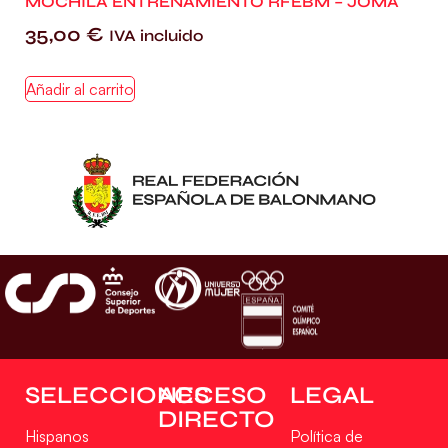
MOCHILA ENTRENAMIENTO RFEBM – JOMA
35,00
€
IVA incluido
Añadir al carrito
SELECCIONES
ACCESO
LEGAL
DIRECTO
Hispanos
Política de