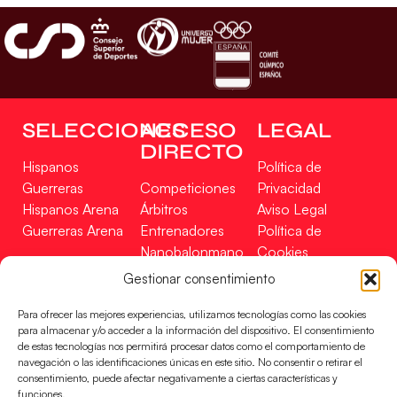
SELECCIONES
ACCESO
LEGAL
DIRECTO
Hispanos
Política de
Guerreras
Competiciones
Privacidad
Hispanos Arena
Árbitros
Aviso Legal
Guerreras Arena
Entrenadores
Política de
Nanobalonmano
Cookies
Tienda
Mapa Web
Gestionar consentimiento
SOPORTE
SÍGUENOS
EN
Para ofrecer las mejores experiencias, utilizamos tecnologías como las cookies
Incidencias
para almacenar y/o acceder a la información del dispositivo. El consentimiento
de estas tecnologías nos permitirá procesar datos como el comportamiento de
navegación o las identificaciones únicas en este sitio. No consentir o retirar el
CONTACTO
consentimiento, puede afectar negativamente a ciertas características y
FINANCIADO
funciones.