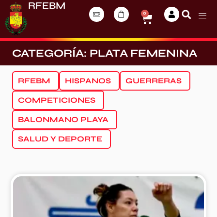
RFEBM
0
CATEGORÍA: PLATA FEMENINA
RFEBM
HISPANOS
GUERRERAS
COMPETICIONES
BALONMANO PLAYA
SALUD Y DEPORTE