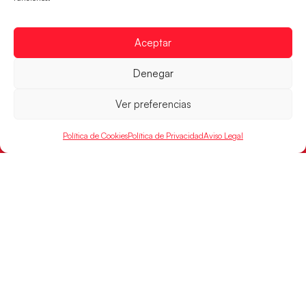
POR
Aceptar
RFEBM © 2024. Todos los derechos reservados –
Denegar
Desarrollado por
Ver preferencias
Política de Cookies
Política de Privacidad
Aviso Legal