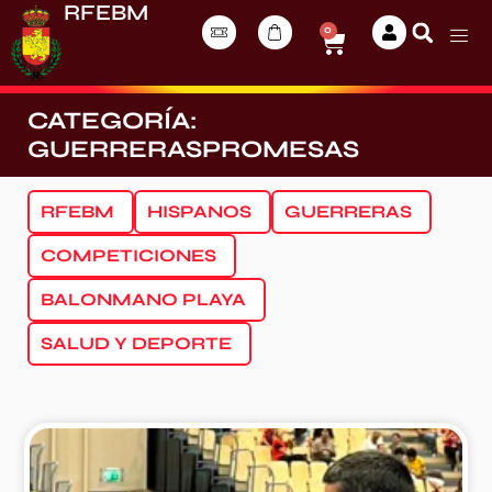
RFEBM
0
CATEGORÍA:
GUERRERASPROMESAS
RFEBM
HISPANOS
GUERRERAS
COMPETICIONES
BALONMANO PLAYA
SALUD Y DEPORTE