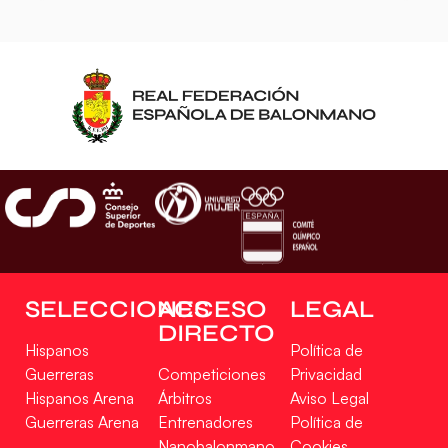
SELECCIONES
ACCESO
LEGAL
DIRECTO
Hispanos
Política de
Guerreras
Competiciones
Privacidad
Hispanos Arena
Árbitros
Aviso Legal
Guerreras Arena
Entrenadores
Política de
Nanobalonmano
Cookies