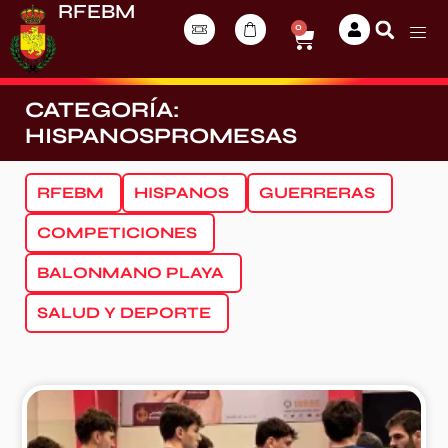
RFEBM
0
CATEGORÍA:
HISPANOSPROMESAS
RFEBM
HISPANOS
GUERRERAS
COMPETICIONES
BALONMANO PLAYA
SALUD Y DEPORTE