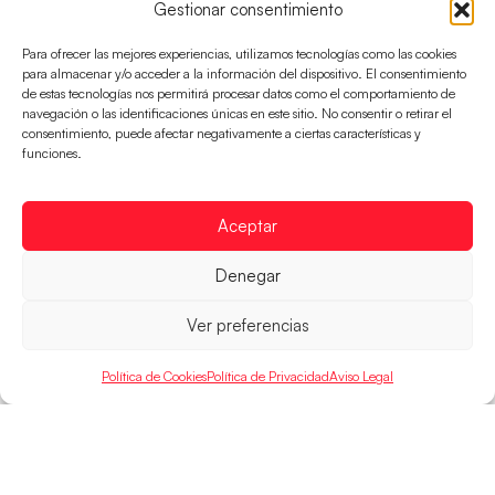
Gestionar consentimiento
Para ofrecer las mejores experiencias, utilizamos tecnologías como las cookies
para almacenar y/o acceder a la información del dispositivo. El consentimiento
de estas tecnologías nos permitirá procesar datos como el comportamiento de
navegación o las identificaciones únicas en este sitio. No consentir o retirar el
consentimiento, puede afectar negativamente a ciertas características y
Montenegro, última frontera para las
funciones.
Guerreras Juveniles en la conquista del oro
mundial
El conjunto dirigido por Cristina Cabeza buscará
Aceptar
mañana, a las 17:30h., el oro en el Campeonato del
Mundo ante la
Denegar
LEER MÁS
Ver preferencias
Política de Cookies
Política de Privacidad
Aviso Legal