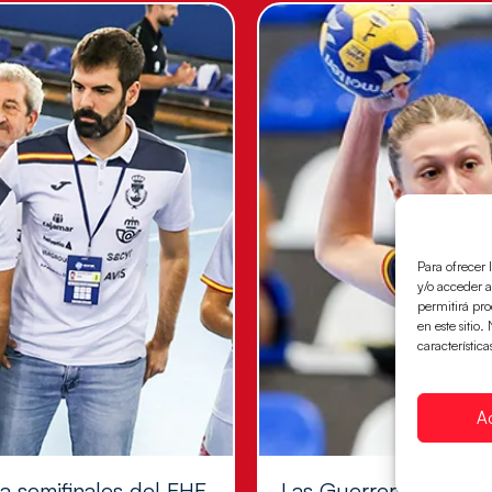
Para ofrecer 
y/o acceder a
permitirá pr
en este sitio
característica
A
 a semifinales del EHF
Las Guerreras Juvenil