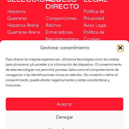
DIRECTO
Hispanos
Política de
Guerreras
Competiciones
Privacidad
Hispanos Arena
Árbitros
Aviso Legal
Guerreras Arena
Entrenadores
Política de
Nanobalonmano
Cookies
Tienda
Mapa Web
Gestionar consentimiento
SOPORTE
SÍGUENOS
EN
Para ofrecer las mejores experiencias, utilizamos tecnologías como las cookies
Incidencias
para almacenar y/o acceder a la información del dispositivo. El consentimiento
de estas tecnologías nos permitirá procesar datos como el comportamiento de
navegación o las identificaciones únicas en este sitio. No consentir o retirar el
CONTACTO
consentimiento, puede afectar negativamente a ciertas características y
FINANCIADO
funciones.
POR
Aceptar
RFEBM © 2024. Todos los derechos reservados –
Denegar
Desarrollado por