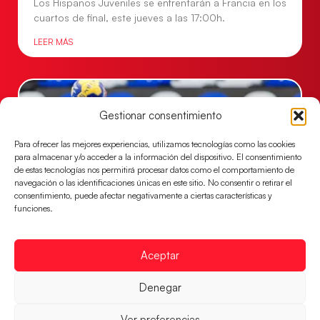
Los Hispanos Juveniles se enfrentarán a Francia en los
cuartos de final, este jueves a las 17:00h.
LEER MÁS
Gestionar consentimiento
Para ofrecer las mejores experiencias, utilizamos tecnologías como las cookies
para almacenar y/o acceder a la información del dispositivo. El consentimiento
de estas tecnologías nos permitirá procesar datos como el comportamiento de
navegación o las identificaciones únicas en este sitio. No consentir o retirar el
consentimiento, puede afectar negativamente a ciertas características y
funciones.
Las Guerreras Juveniles buscan ante Suiza
un billete para las semifinales del Mundial
Aceptar
Las Guerreras Juveniles afronta este jueves, a las
Denegar
15:00 h, los cuartos de final del Campeonato del
Mundo Juvenil frente
Ver preferencias