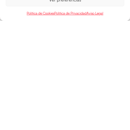
LEER MÁS
Política de Cookies
Política de Privacidad
Aviso Legal
SELECCIONES
ACCESO
LEGAL
DIRECTO
Hispanos
Política de
Guerreras
Competiciones
Privacidad
Hispanos Arena
Árbitros
Aviso Legal