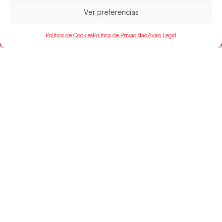
próximo domingo
Ver preferencias
LEER MÁS
Política de Cookies
Política de Privacidad
Aviso Legal
SELECCIONES
ACCESO
LEGAL
DIRECTO
Hispanos
Política de
Guerreras
Competiciones
Privacidad