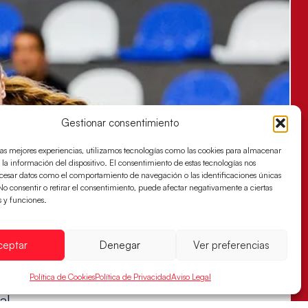
Gestionar consentimiento
las mejores experiencias, utilizamos tecnologías como las cookies para almacenar
 la información del dispositivo. El consentimiento de estas tecnologías nos
ocesar datos como el comportamiento de navegación o las identificaciones únicas
. No consentir o retirar el consentimiento, puede afectar negativamente a ciertas
s y funciones.
ceptar
Denegar
Ver preferencias
Política de Cookies
Política de Privacidad
Aviso Legal
es buscan ante Suiza un billete para las
al