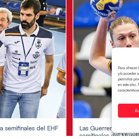
Para ofrecer 
y/o acceder a
permitirá pr
en este sitio
característica
A
 a semifinales del EHF
Las Guerreras Juvenil
semifinales del Mundi