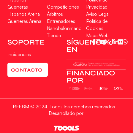
Guerreras
Competiciones
Privacidad
Hispanos Arena
Árbitros
Aviso Legal
Guerreras Arena
Entrenadores
Política de
Nanobalonmano
Cookies
Tienda
Mapa Web
Gestionar consentimiento
SOPORTE
SÍGUENOS
EN
Para ofrecer las mejores experiencias, utilizamos tecnologías como las cookies
Incidencias
para almacenar y/o acceder a la información del dispositivo. El consentimiento
de estas tecnologías nos permitirá procesar datos como el comportamiento de
navegación o las identificaciones únicas en este sitio. No consentir o retirar el
CONTACTO
consentimiento, puede afectar negativamente a ciertas características y
FINANCIADO
funciones.
POR
Aceptar
RFEBM © 2024. Todos los derechos reservados –
Denegar
Desarrollado por
Ver preferencias