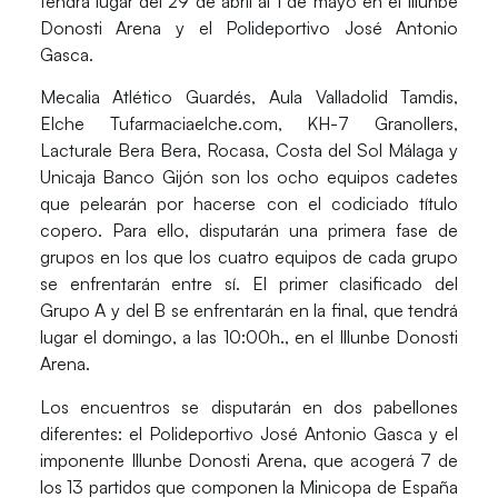
tendrá lugar del 29 de abril al 1 de mayo en el
Illunbe
Donosti Arena
y el
Polideportivo José Antonio
Gasca
.
Mecalia Atlético Guardés, Aula Valladolid Tamdis,
Elche Tufarmaciaelche.com, KH-7 Granollers,
Lacturale Bera Bera, Rocasa, Costa del Sol Málaga y
Unicaja Banco Gijón
son los ocho equipos cadetes
que pelearán por hacerse con el codiciado título
copero. Para ello, disputarán una primera fase de
grupos en los que los cuatro equipos de cada grupo
se enfrentarán entre sí. El primer clasificado del
Grupo A y del B se enfrentarán en la final, que tendrá
lugar el domingo, a las 10:00h., en el
Illunbe Donosti
Arena
.
Los encuentros se disputarán en dos pabellones
diferentes: el
Polideportivo José Antonio Gasca
y el
imponente
Illunbe Donosti Arena
, que acogerá 7 de
los 13 partidos que componen la
Minicopa de España