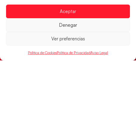
Aceptar
Denegar
Ver preferencias
Política de Cookies
Política de Privacidad
Aviso Legal
Los Hispanos Juveniles buscarán el bronce
continental
Los pupilos de Javier Márquez no han podido con
Alemania y disputarán el encuentro por el bronce el
próximo domingo
LEER MÁS