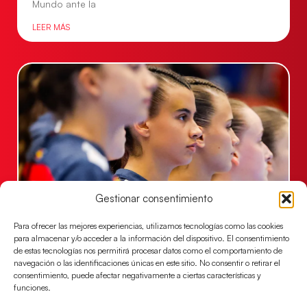
Mundo ante la
LEER MÁS
Gestionar consentimiento
Las Guerreras Juveniles lucharán por el oro
Para ofrecer las mejores experiencias, utilizamos tecnologías como las cookies
mundialista
para almacenar y/o acceder a la información del dispositivo. El consentimiento
de estas tecnologías nos permitirá procesar datos como el comportamiento de
El conjunto dirigido por Cristina Cabeza se lleva la
navegación o las identificaciones únicas en este sitio. No consentir o retirar el
victoria en las semifinales contra Egipto y luchará por
consentimiento, puede afectar negativamente a ciertas características y
el oro
funciones.
LEER MÁS