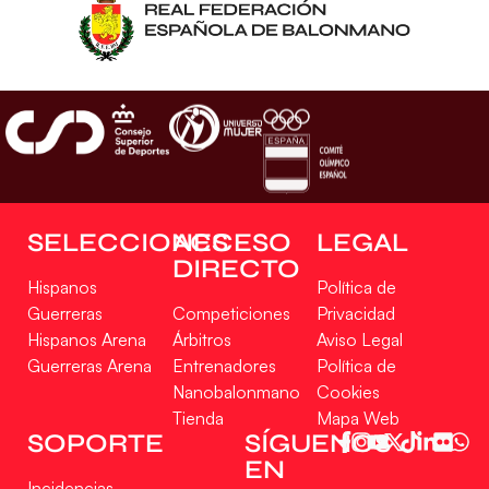
SELECCIONES
ACCESO
LEGAL
DIRECTO
Hispanos
Política de
Guerreras
Competiciones
Privacidad
Hispanos Arena
Árbitros
Aviso Legal
Guerreras Arena
Entrenadores
Política de
Nanobalonmano
Cookies
Tienda
Mapa Web
Gestionar consentimiento
SOPORTE
SÍGUENOS
EN
Para ofrecer las mejores experiencias, utilizamos tecnologías como las cookies
Incidencias
para almacenar y/o acceder a la información del dispositivo. El consentimiento