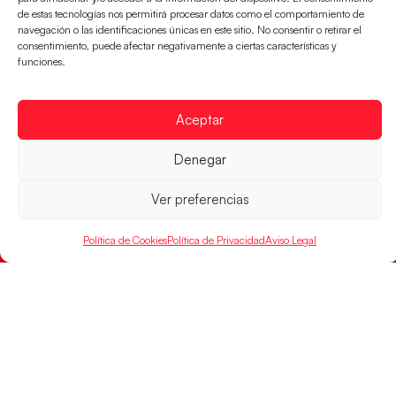
de estas tecnologías nos permitirá procesar datos como el comportamiento de
navegación o las identificaciones únicas en este sitio. No consentir o retirar el
consentimiento, puede afectar negativamente a ciertas características y
funciones.
Aceptar
Los Hispanos Juveniles caen ante
Denegar
Dinamarca en la pelea por el bronce
El equipo de Javier Márquez no pudo con la selección
Ver preferencias
danesa (25-28) y finaliza cuarto el EHF EURO 2026
Política de Cookies
Política de Privacidad
Aviso Legal
LEER MÁS