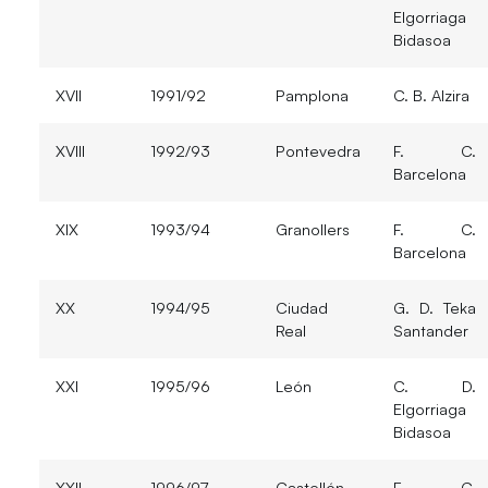
Elgorriaga
Bidasoa
XVII
1991/92
Pamplona
C. B. Alzira
XVIII
1992/93
Pontevedra
F. C.
Barcelona
XIX
1993/94
Granollers
F. C.
Barcelona
XX
1994/95
Ciudad
G. D. Teka
Real
Santander
XXI
1995/96
León
C. D.
Elgorriaga
Bidasoa
XXII
1996/97
Castellón
F. C.