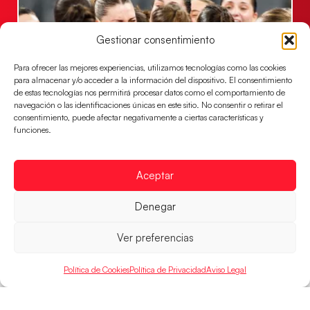
Gestionar consentimiento
Para ofrecer las mejores experiencias, utilizamos tecnologías como las cookies
para almacenar y/o acceder a la información del dispositivo. El consentimiento
de estas tecnologías nos permitirá procesar datos como el comportamiento de
navegación o las identificaciones únicas en este sitio. No consentir o retirar el
consentimiento, puede afectar negativamente a ciertas características y
Montenegro, última frontera para las
funciones.
Guerreras Juveniles en la conquista del oro
mundial
Aceptar
El conjunto dirigido por Cristina Cabeza buscará
mañana, a las 17:30h., el oro en el Campeonato del
Denegar
Mundo ante la
LEER MÁS
Ver preferencias
Política de Cookies
Política de Privacidad
Aviso Legal