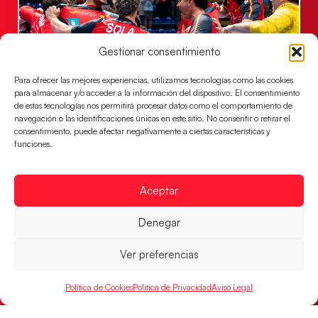
Gestionar consentimiento
Para ofrecer las mejores experiencias, utilizamos tecnologías como las cookies
para almacenar y/o acceder a la información del dispositivo. El consentimiento
de estas tecnologías nos permitirá procesar datos como el comportamiento de
Los Hispanos Juveniles jugarán las
navegación o las identificaciones únicas en este sitio. No consentir o retirar el
semifinales del EHF EURO 2026
consentimiento, puede afectar negativamente a ciertas características y
funciones.
Los pupilos de Javier Márquez se han llevado el
partido de semifinales 29-27 ante Francia y mañana
jugarán las semifinales
Aceptar
LEER MÁS
Denegar
Ver preferencias
Política de Cookies
Política de Privacidad
Aviso Legal