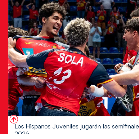
Los Hispanos Juveniles jugarán las semifina
2026