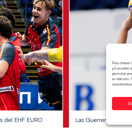
Para ofrecer 
y/o acceder a
permitirá pr
en este sitio
característica
A
les del EHF EURO
Las Guerreras Juvenile
Las pupilas de Cristina Cabe