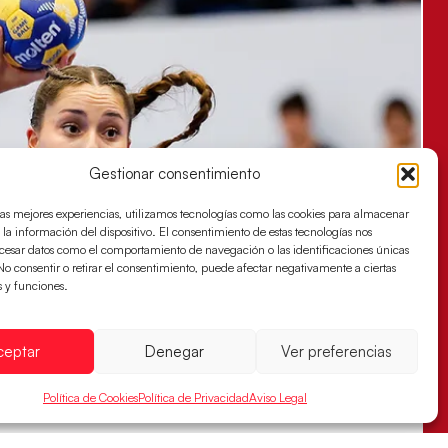
Gestionar consentimiento
las mejores experiencias, utilizamos tecnologías como las cookies para almacenar
 la información del dispositivo. El consentimiento de estas tecnologías nos
ocesar datos como el comportamiento de navegación o las identificaciones únicas
. No consentir o retirar el consentimiento, puede afectar negativamente a ciertas
s y funciones.
ceptar
Denegar
Ver preferencias
Política de Cookies
Política de Privacidad
Aviso Legal
s sellan su billete para las semifinales
za han remontado con parcial de 7:1 que les ha dado el pase