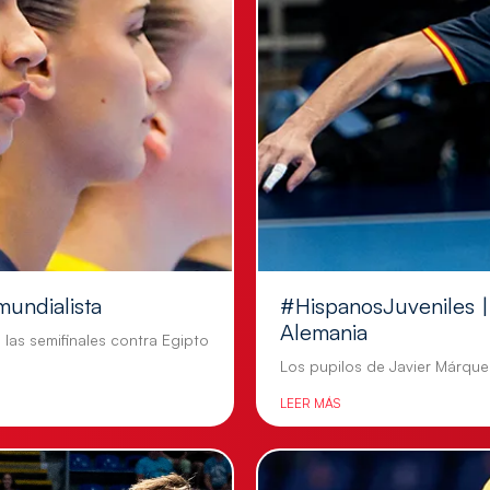
mundialista
#HispanosJuveniles | 
Alemania
n las semifinales contra Egipto
Los pupilos de Javier Márquez
LEER MÁS