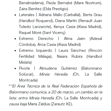
Benalmádena), Paola Bernabé (Mare Nostrum),
Zaira Benítez (Elda Prestigio)
Laterales
| Adriana Mallo (Carballal), Berta Grau
(Handbol Roquerol), Diana Martín (Renault Juan
Toledo Lanzarote), Kenya Casia (iKasa Madrid),
Raquel Moré (Sant Vicenç)
Extremo Derecho
| Alma Jaén (Adesal
Córdoba), Aroa Casia (iKasa Madrid)
Extremo Izquierdo
| Laura Sánchez (Rincón
Fertilidad Málaga), Naiara Rubira (Handbol
Mislata)
Pivote
| Almudena Gutiérrez (Balonmano
Solúcar),
Mireia Heredia (
Ch. La Salle
Montcada)
*
*El Área Técnica de la Real Federación Española de
Balonmano comunica, a 20 de marzo, un cambio en la
lista: entra Mireia Heredia (
Ch. La Salle Montcada)
y
causa baja
María Zaldúa (Zarautz KE).