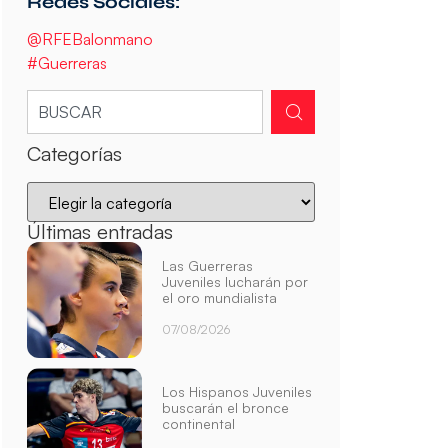
Redes Sociales:
@RFEBalonmano
#Guerreras
Categorías
Últimas entradas
Las Guerreras
Juveniles lucharán por
el oro mundialista
07/08/2026
Los Hispanos Juveniles
buscarán el bronce
continental