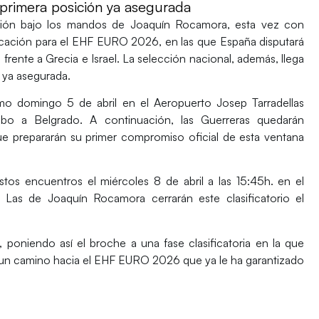
 primera posición ya asegurada
ión bajo los mandos de
Joaquín Rocamora
, esta vez con
ificación para el EHF EURO 2026
, en las que España disputará
a
frente a
Grecia
e
Israel
. La selección nacional, además, llega
o ya asegurada
.
ximo
domingo 5 de abril
en el
Aeropuerto Josep Tarradellas
umbo a
Belgrado
. A continuación, las Guerreras quedarán
que prepararán su primer compromiso oficial de esta ventana
estos encuentros el
miércoles 8 de abril a las 15:45h.
en el
. Las de Joaquín Rocamora cerrarán este clasificatorio el
, poniendo así el broche a una fase clasificatoria en la que
un camino hacia el
EHF EURO 2026
que ya le ha garantizado