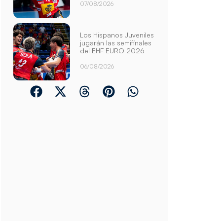
07/08/2026
Los Hispanos Juveniles
jugarán las semifinales
del EHF EURO 2026
06/08/2026