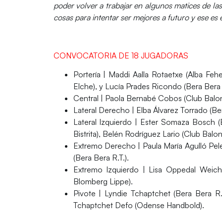
poder volver a trabajar en algunos matices de l
cosas para intentar ser mejores a futuro y ese es 
CONVOCATORIA DE 18 JUGADORAS
Portería
| Maddi Aalla Rotaetxe (Alba Feh
Elche), y Lucía Prades Ricondo (Bera Bera R
Central
| Paola Bernabé Cobos (Club Balonm
Lateral Derecho
| Elba Álvarez Torrado (Be
Lateral Izquierdo
| Ester Somaza Bosch (Be
Bistrita), Belén Rodríguez Lario (Club Bal
Extremo Derecho
| Paula María Agulló Pel
(Bera Bera R.T.).
Extremo Izquierdo
| Lisa Oppedal Weich
Blomberg Lippe).
Pivote
| Lyndie Tchaptchet (Bera Bera R.
Tchaptchet Defo (Odense Handbold).