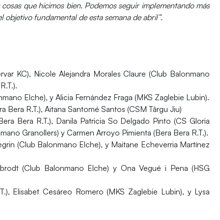
as cosas que hicimos bien. Podemos seguir implementando más
el objetivo fundamental de esta semana de abril”.
ervar KC), Nicole Alejandra Morales Claure (Club Balonmano
.T.).
ano Elche), y Alicia Fernández Fraga (MKS Zaglebie Lubin).
ra Bera R.T.), Aitana Santomé Santos (CSM Târgu Jiu)
ra Bera R.T.), Danila Patricia So Delgado Pinto (CS Gloria
onmano Granollers) y Carmen Arroyo Pimienta (Bera Bera R.T.).
egrin (Club Balonmano Elche), y Maitane Echeverria Martínez
brodt (Club Balonmano Elche) y Ona Vegué i Pena (HSG
T.), Elisabet Cesáreo Romero (MKS Zaglebie Lubin), y Lysa