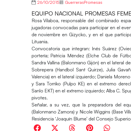
26/10/2015
GuerrerasPromesas
EQUIPO NACIONAL PROMESAS FEM
Rosa Vilaboa
, responsable del combinado españ
jugadoras convocadas para participar en el even
de noviembre en Gizycko, y en el que participan
Lituania.
Convocatoria que integran:
Inés Suárez
(Ovie
portería;
Patricia Méndez
(Elche Club de Fútbo
Sandra Vallina
(Balonmano Gijón) en el lateral d
Sobrepera
(Handbol Sant Quirze),
Julia Gava
Valencia) en el lateral izquierdo;
Daniela Moreno
y
Sara Torriko
(Pulpo KE) en el extremo dere
Sanlo EKT) en el extremo izquierdo;
Alba C. Spu
pivotes.
Señalar, a su vez, que la preparadora del e
(Balonmano Zamora) y
Nicole Wiggins
(Base Vill
Residencia ‘Joaquín Blume’ del Consejo Superior