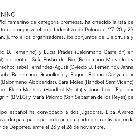
ENINO
ol femenino de categoría promesas, ha ofrecido la lista de
to que organiza el ente federativo de Polonia el 27, 28 y 29
, junto a los organizadores, los conjuntos de Bielorrusia y
do B. Femenino) y
Lucía Prades
(Balonmano Castellón) en
l) de central;
Safa Fushu del Río
(Balonmano Morvedre) y
erecho;
Isabel Fernández-Agustí
(Oviedo B. Femenino),
Janna
ñach
(Balonmano Granollers) y
Raquel Beltrán
(Canyamelar
(Balonmano Alcobendas),
Sara Moles
(Handbol Sant Vicenç)
cho;
Elena Martínez
(Handbol Mislata) y
June Loidi
(Elgoibar
gnini
(BMLC) y
María Palomo
(San Sebastián de los Reyes) de
quipo español ha convocado a dos jugadoras,
Elba Álvarez
averde) para participar en la primera parte de la actividad en la
 de Deportes, entre el 23 y el 26 de noviembre.