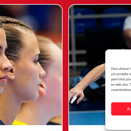
Para ofrecer 
y/o acceder a
permitirá pr
en este sitio
característica
A