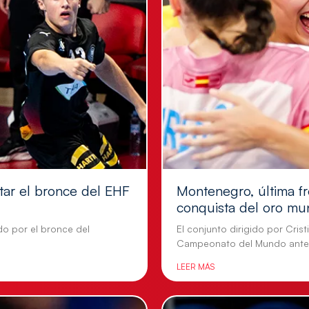
tar el bronce del EHF
Montenegro, última fr
conquista del oro mu
do por el bronce del
El conjunto dirigido por Cris
Campeonato del Mundo ante
LEER MÁS