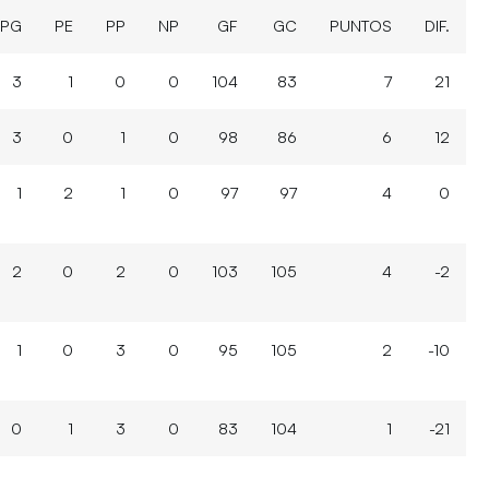
PG
PE
PP
NP
GF
GC
PUNTOS
DIF.
3
1
0
0
104
83
7
21
3
0
1
0
98
86
6
12
1
2
1
0
97
97
4
0
2
0
2
0
103
105
4
-2
1
0
3
0
95
105
2
-10
0
1
3
0
83
104
1
-21