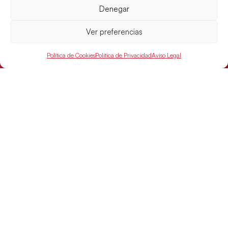
Denegar
Las Guerreras Juveniles afronta este jueves, a las
15:00 h, los cuartos de final del Campeonato del
Mundo Juvenil frente
Ver preferencias
LEER MÁS
Política de Cookies
Política de Privacidad
Aviso Legal
SELECCIONES
ACCESO
LEGAL