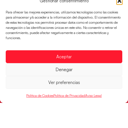
Gestionar consentimiento
SOPORTE
SÍGUENOS
EN
Para ofrecer las mejores experiencias, utilizamos tecnologías como las cookies
Incidencias
para almacenar y/o acceder a la información del dispositivo. El consentimiento
de estas tecnologías nos permitirá procesar datos como el comportamiento de
navegación o las identificaciones únicas en este sitio. No consentir o retirar el
CONTACTO
consentimiento, puede afectar negativamente a ciertas características y
FINANCIADO
funciones.
POR
Aceptar
RFEBM © 2024. Todos los derechos reservados –
Denegar
Desarrollado por
Ver preferencias
Política de Cookies
Política de Privacidad
Aviso Legal