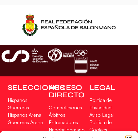
SELECCIONES
ACCESO
LEGAL
DIRECTO
Hispanos
Política de
Guerreras
Competiciones
Privacidad
Hispanos Arena
Árbitros
Aviso Legal
Guerreras Arena
Entrenadores
Política de
Nanobalonmano
Cookies
Tienda
Mapa Web