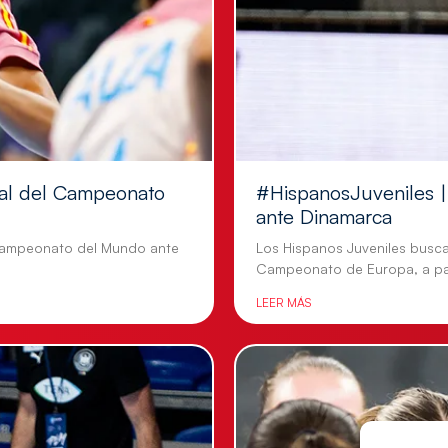
inal del Campeonato
#HispanosJuveniles | 
ante Dinamarca
l Campeonato del Mundo ante
Los Hispanos Juveniles busca
Campeonato de Europa, a par
LEER MÁS