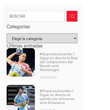
Categorías
Últimas entradas
#GuerrerasJuveniles |
Sigue en directo la final
del Campeonato del
Mundo ante
Montenegro
09/08/2026
#HispanosJuveniles |
Sigue en directo el
partido por el bronce
ante Dinamarca