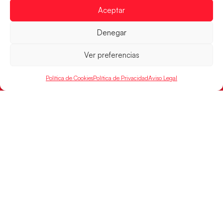
Aceptar
RFEBM © 2024. Todos los derechos reservados –
Denegar
Desarrollado por
Ver preferencias
Política de Cookies
Política de Privacidad
Aviso Legal