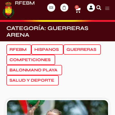
RFEBM
0
CATEGORÍA: GUERRERAS
ARENA
RFEBM
HISPANOS
GUERRERAS
COMPETICIONES
BALONMANO PLAYA
SALUD Y DEPORTE