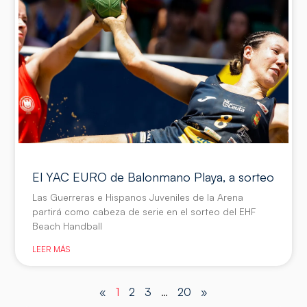
El YAC EURO de Balonmano Playa, a sorteo
Las Guerreras e Hispanos Juveniles de la Arena
partirá como cabeza de serie en el sorteo del EHF
Beach Handball
LEER MÁS
«
1
2
3
…
20
»