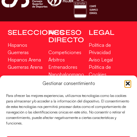
SELECCIONES
ACCESO
LEGAL
DIRECTO
Hispanos
Política de
Guerreras
Competiciones
Privacidad
Hispanos Arena
Árbitros
Aviso Legal
Guerreras Arena
Entrenadores
Política de
Nanobalonmano
Cookies
Tienda
Mapa Web
Gestionar consentimiento
SOPORTE
SÍGUENOS
EN
Para ofrecer las mejores experiencias, utilizamos tecnologías como las cookies
Incidencias
para almacenar y/o acceder a la información del dispositivo. El consentimiento
de estas tecnologías nos permitirá procesar datos como el comportamiento de
navegación o las identificaciones únicas en este sitio. No consentir o retirar el
CONTACTO
consentimiento, puede afectar negativamente a ciertas características y
FINANCIADO
funciones.
POR