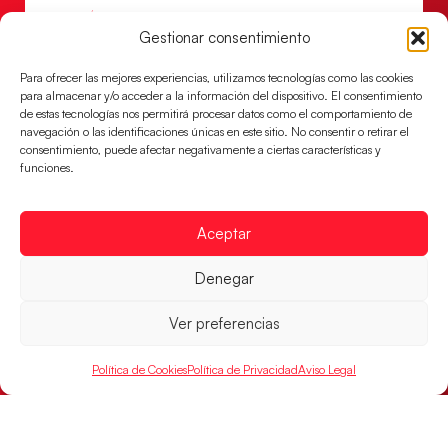
LEER MÁS
Gestionar consentimiento
Para ofrecer las mejores experiencias, utilizamos tecnologías como las cookies
para almacenar y/o acceder a la información del dispositivo. El consentimiento
de estas tecnologías nos permitirá procesar datos como el comportamiento de
navegación o las identificaciones únicas en este sitio. No consentir o retirar el
consentimiento, puede afectar negativamente a ciertas características y
funciones.
Aceptar
Denegar
Las Guerreras Juveniles buscan ante Suiza
un billete para las semifinales del Mundial
Ver preferencias
Las Guerreras Juveniles afronta este jueves, a las
15:00 h, los cuartos de final del Campeonato del
Política de Cookies
Política de Privacidad
Aviso Legal
Mundo Juvenil frente
LEER MÁS