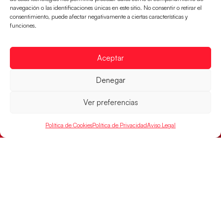
final
navegación o las identificaciones únicas en este sitio. No consentir o retirar el
consentimiento, puede afectar negativamente a ciertas características y
Victoria 32-30 para el equipo dirigido por Javier
funciones.
Márquez
LEER MÁS
Aceptar
Denegar
Ver preferencias
Política de Cookies
Política de Privacidad
Aviso Legal
Las Guerreras Juveniles, primeras de grupo
en la Main Round
Las pupilas de Cristina Cabeza se imponen 35-33 a
Montenegro, y el jueves disputarán los cuartos de