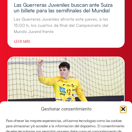
Las Guerreras Juveniles buscan ante Suiza
un billete para las semifinales del Mundial
Las Guerreras Juveniles afronta este jueves, a las
15:00 h, los cuartos de final del Campeonato del
Mundo Juvenil frente
LEER MÁS
Gestionar consentimiento
Para ofrecer las mejores experiencias, utilizamos tecnologías como las cookies
Los Hispanos Juveniles se imponen a
para almacenar y/o acceder a la información del dispositivo. El consentimiento
Polonia para sacar su billete a cuartos de
de estas tecnologías nos permitirá procesar datos como el comportamiento de