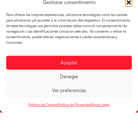
Gestionar consentimiento
Para ofrecer las mejores experiencias, utilizamos tecnologías como las cookies
para almacenar y/o acceder a la información del dispositivo. El consentimiento
de estas tecnologías nos permitirá procesar datos como el comportamiento de
navegación o las identificaciones únicas en este sitio. No consentir o retirar el
consentimiento, puede afectar negativamente a ciertas características y
funciones.
Aceptar
Denegar
Las Guerreras Juveniles buscan ante Suiza
un billete para las semifinales del Mundial
Ver preferencias
Las Guerreras Juveniles afronta este jueves, a las
15:00 h, los cuartos de final del Campeonato del
Política de Cookies
Política de Privacidad
Aviso Legal
Mundo Juvenil frente
LEER MÁS