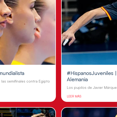
mundialista
#HispanosJuveniles | 
Alemania
n las semifinales contra Egipto
Los pupilos de Javier Márquez
LEER MÁS