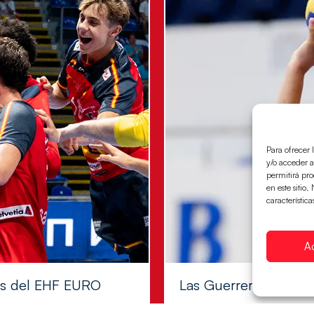
Para ofrecer 
y/o acceder a
permitirá pr
en este sitio
característica
A
les del EHF EURO
Las Guerreras Juvenile
Las pupilas de Cristina Cabe