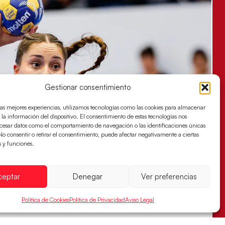
Gestionar consentimiento
las mejores experiencias, utilizamos tecnologías como las cookies para almacenar
 la información del dispositivo. El consentimiento de estas tecnologías nos
ocesar datos como el comportamiento de navegación o las identificaciones únicas
. No consentir o retirar el consentimiento, puede afectar negativamente a ciertas
s y funciones.
ceptar
Denegar
Ver preferencias
Política de Cookies
Política de Privacidad
Aviso Legal
s sellan su billete para las semifinales
za han remontado con parcial de 7:1 que les ha dado el pase