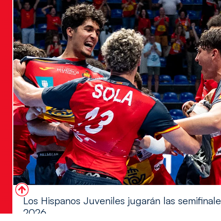
Los Hispanos Juveniles jugarán las semifina
2026