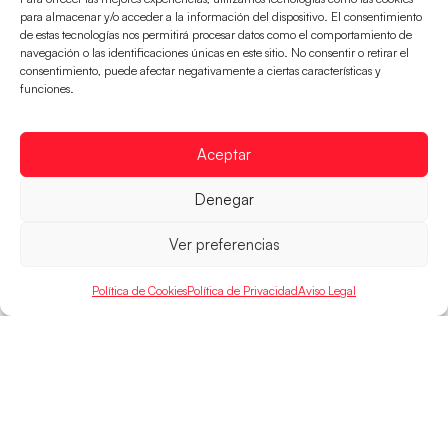
para almacenar y/o acceder a la información del dispositivo. El consentimiento
de estas tecnologías nos permitirá procesar datos como el comportamiento de
navegación o las identificaciones únicas en este sitio. No consentir o retirar el
consentimiento, puede afectar negativamente a ciertas características y
Los Hispanos Juveniles buscarán el bronce
funciones.
continental
Los pupilos de Javier Márquez no han podido con
Aceptar
Alemania y disputarán el encuentro por el bronce el
próximo domingo
Denegar
LEER MÁS
Ver preferencias
Política de Cookies
Política de Privacidad
Aviso Legal