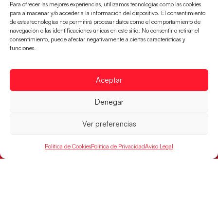
Para ofrecer las mejores experiencias, utilizamos tecnologías como las cookies
para almacenar y/o acceder a la información del dispositivo. El consentimiento
de estas tecnologías nos permitirá procesar datos como el comportamiento de
navegación o las identificaciones únicas en este sitio. No consentir o retirar el
consentimiento, puede afectar negativamente a ciertas características y
funciones.
Aceptar
Montenegro, última frontera para las
Guerreras Juveniles en la conquista del oro
Denegar
mundial
Ver preferencias
El conjunto dirigido por Cristina Cabeza buscará
mañana, a las 17:30h., el oro en el Campeonato del
Mundo ante la
Política de Cookies
Política de Privacidad
Aviso Legal
LEER MÁS