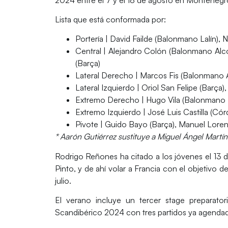
Lista que está conformada por:
Portería
| David Failde (Balonmano Lalín), 
Central
| Alejandro Colón (Balonmano Alc
(Barça)
Lateral Derecho
| Marcos Fis (Balonmano Al
Lateral Izquierdo
| Oriol San Felipe (Barça
Extremo Derecho
| Hugo Vila (Balonmano M
Extremo Izquierdo
| José Luis Castilla (
Pivote
| Guido Bayo (Barça), Manuel Loren
* Aarón Gutiérrez sustituye a Miguel Ángel Martín 
Rodrigo Reñones ha citado a los jóvenes el 13 de 
Pinto, y de ahí volar a Francia con el objetivo d
julio.
El verano incluye un tercer stage preparator
Scandibérico 2024 con tres partidos ya agenda