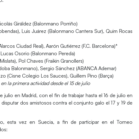
Nicolás Giráldez (Balonmano Porriño)
obendas), Luis Juárez (Balonmano Cantera Sur), Quim Rocas
arcos Ciudad Real), Aarón Gutiérrez (F.C. Barcelona)*
), Lucas Osorio (Balonmano Pereda)
islata), Pol Chaves (Fraikin Granollers)
Córdoba Balonmano), Sergio Sánchez (ABANCA Ademar)
zo (Cisne Colegio Los Sauces), Guillem Pino (Barça)
en la primera actividad desde el 15 de julio
julio en Madrid, con el fin de trabajar hasta el 16 de julio en
e disputar dos amistosos contra el conjunto galo el 17 y 19 de
io, esta vez en Suecia, a fin de participar en el Torneo
dos: